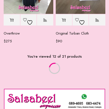
Overthrow
Original Turban Cloth
$
275
$
90