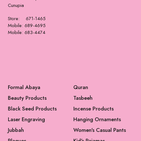
Pants
Lungi
$
75
$
125