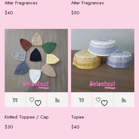
Attar Fragrances
Attar Fragrances
$
40
$
50
Knitted Toppee / Cap
Topee
$
30
$
40